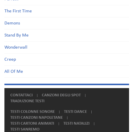
The First Time
Demons
Stand By Me
Wonderwall
Creep
All Of Me
CONTATTACI
CANZONI DEGLI SPOT
TRADUZIONE TESTI
TESTI COLONNE SONORE
TESTI DANCE
TESTI CANZONI NAPOLETANE
TESTI CARTONI ANIMATI
TESTI NATALIZI
TESTI SANREMO