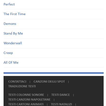
Perfect
The First Time
Demons
Stand By Me
Wonderwall
Creep
All Of Me
CONTATTACI
CANZONI DEGLI SPOT
TRADUZIONE TESTI
TESTI COLONNE SONORE
TESTI DANCE
TESTI CANZONI NAPOLETANE
TESTI CARTONI ANIMATI
TESTI NATALIZI