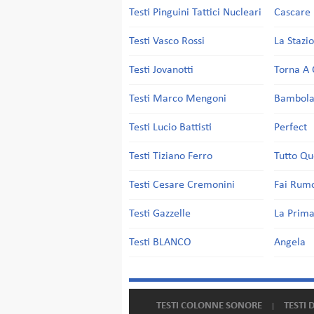
Testi Pinguini Tattici Nucleari
Cascare 
Testi Vasco Rossi
La Stazi
Testi Jovanotti
Torna A 
Testi Marco Mengoni
Bambol
Testi Lucio Battisti
Perfect
Testi Tiziano Ferro
Tutto Qu
Testi Cesare Cremonini
Fai Rum
Testi Gazzelle
La Prima
Testi BLANCO
Angela
TESTI COLONNE SONORE
TESTI 