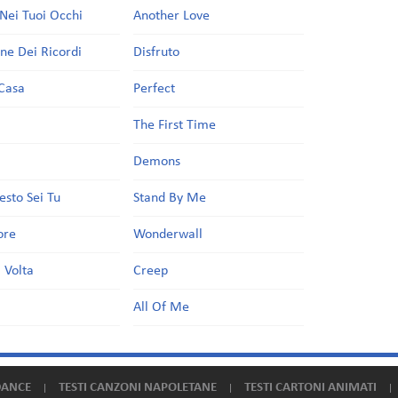
Nei Tuoi Occhi
Another Love
one Dei Ricordi
Disfruto
Casa
Perfect
a
The First Time
Demons
esto Sei Tu
Stand By Me
ore
Wonderwall
 Volta
Creep
All Of Me
DANCE
TESTI CANZONI NAPOLETANE
TESTI CARTONI ANIMATI