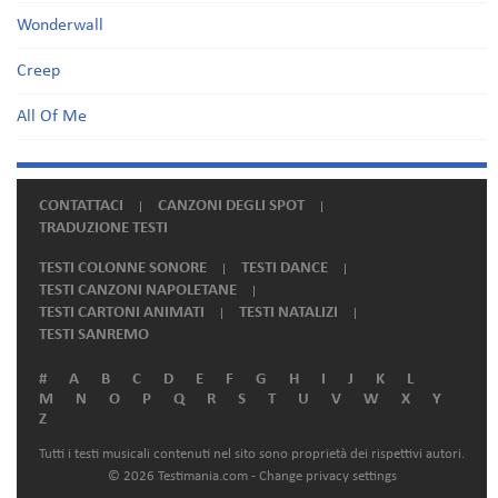
Wonderwall
Creep
All Of Me
CONTATTACI
CANZONI DEGLI SPOT
TRADUZIONE TESTI
TESTI COLONNE SONORE
TESTI DANCE
TESTI CANZONI NAPOLETANE
TESTI CARTONI ANIMATI
TESTI NATALIZI
TESTI SANREMO
#
A
B
C
D
E
F
G
H
I
J
K
L
M
N
O
P
Q
R
S
T
U
V
W
X
Y
Z
Tutti i testi musicali contenuti nel sito sono proprietà dei rispettivi autori.
© 2026 Testimania.com -
Change privacy settings