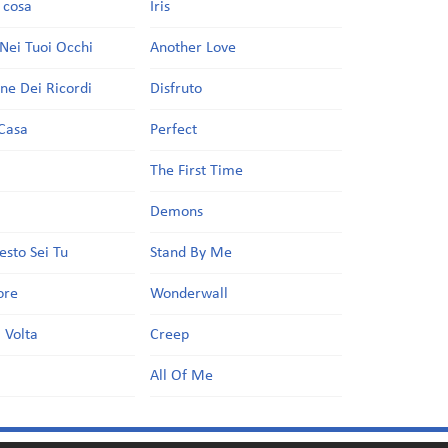
a cosa
Iris
Nei Tuoi Occhi
Another Love
one Dei Ricordi
Disfruto
Casa
Perfect
a
The First Time
Demons
esto Sei Tu
Stand By Me
ore
Wonderwall
 Volta
Creep
All Of Me