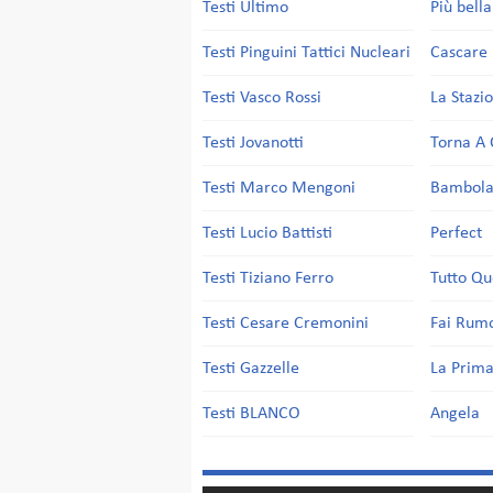
Testi Ultimo
Più bell
Testi Pinguini Tattici Nucleari
Cascare 
Testi Vasco Rossi
La Stazi
Testi Jovanotti
Torna A 
Testi Marco Mengoni
Bambol
Testi Lucio Battisti
Perfect
Testi Tiziano Ferro
Tutto Qu
Testi Cesare Cremonini
Fai Rum
Testi Gazzelle
La Prima
Testi BLANCO
Angela