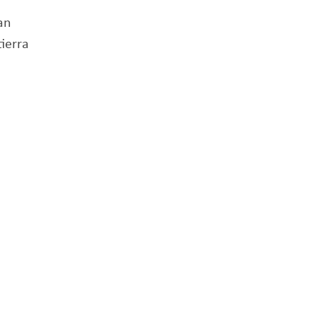
an
ierra