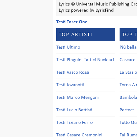
Lyrics © Universal Music Publishing Gr
Lyrics powered by
LyricFind
Testi Toser One
TOP ARTISTI
TOP 
Testi Ultimo
Più bell
Testi Pinguini Tattici Nucleari
Cascare 
Testi Vasco Rossi
La Stazi
Testi Jovanotti
Torna A 
Testi Marco Mengoni
Bambol
Testi Lucio Battisti
Perfect
Testi Tiziano Ferro
Tutto Qu
Testi Cesare Cremonini
Fai Rum