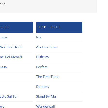
oup
TESTI
TOP TESTI
a cosa
Iris
Nei Tuoi Occhi
Another Love
one Dei Ricordi
Disfruto
Casa
Perfect
a
The First Time
Demons
esto Sei Tu
Stand By Me
ore
Wonderwall