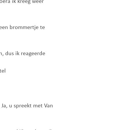
oera ik kreeg weer
d een brommertje te
n, dus ik reageerde
tel
Ja, u spreekt met Van