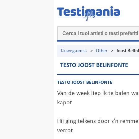
T.k.weg.omst.
>
Other
>
Joost Belin
TESTO JOOST BELINFONTE
TESTO JOOST BELINFONTE
Van de week liep ik te balen 
kapot
Hij ging telkens door z'n remm
verrot