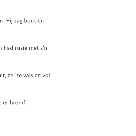
n: Hij zag bont en
n had ruzie met z'n
t, zei ze vals en vol
e er bromf