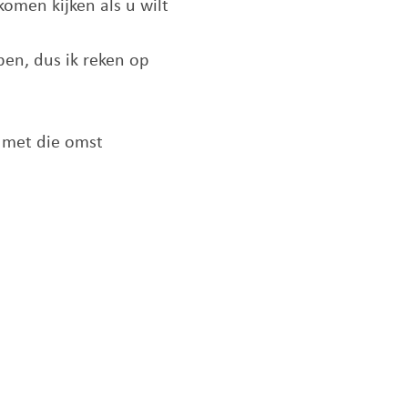
omen kijken als u wilt
en, dus ik reken op
 met die omst