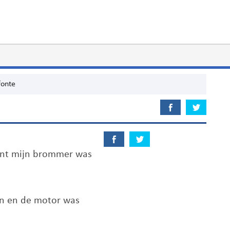
fonte
want mijn brommer was
en en de motor was