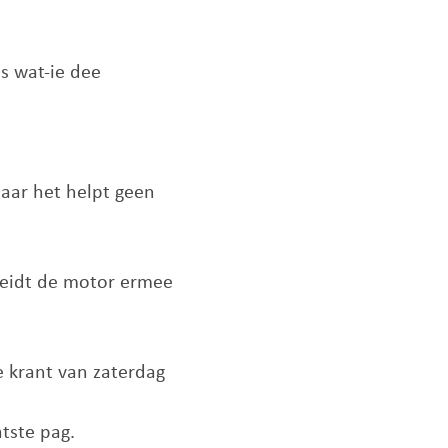
les wat-ie dee
maar het helpt geen
heidt de motor ermee
e krant van zaterdag
tste pag.