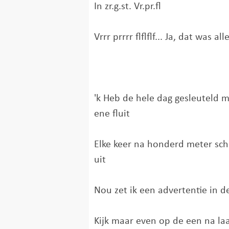
In zr.g.st. Vr.pr.fl
Vrrr prrrr flflflf... Ja, dat was al
'k Heb de hele dag gesleuteld 
ene fluit
Elke keer na honderd meter sc
uit
Nou zet ik een advertentie in d
Kijk maar even op de een na laa