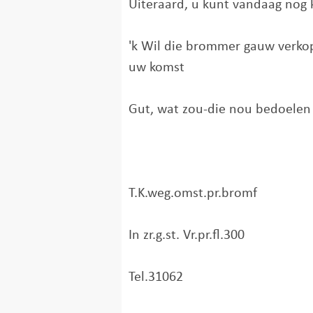
Uiteraard, u kunt vandaag nog k
'k Wil die brommer gauw verkop
uw komst
Gut, wat zou-die nou bedoelen
T.K.weg.omst.pr.bromf
In zr.g.st. Vr.pr.fl.300
Tel.31062