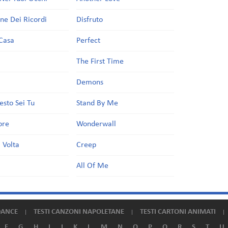
one Dei Ricordi
Disfruto
Casa
Perfect
a
The First Time
Demons
esto Sei Tu
Stand By Me
ore
Wonderwall
 Volta
Creep
All Of Me
DANCE
TESTI CANZONI NAPOLETANE
TESTI CARTONI ANIMATI
F
G
H
I
J
K
L
M
N
O
P
Q
R
S
T
U