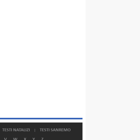
TESTI NATALIZI
TESTI SANREMO
V
W
X
Y
Z