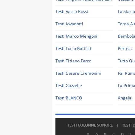
Testi Vasco Rossi
La Stazi
Testi Jovanotti
Torna A 
Testi Marco Mengoni
Bambol
Testi Lucio Battisti
Perfect
Testi Tiziano Ferro
Tutto Qu
Testi Cesare Cremonini
Fai Rum
Testi Gazzelle
La Prima
Testi BLANCO
Angela
TESTI COLONNE SONORE
TESTI 
#
A
B
C
D
E