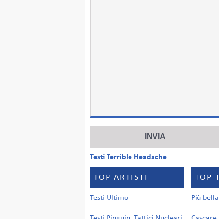
Testi Terrible Headache
TOP ARTISTI
TOP 
Testi Ultimo
Più bell
Testi Pinguini Tattici Nucleari
Cascare 