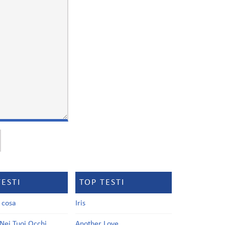
TESTI
TOP TESTI
a cosa
Iris
Nei Tuoi Occhi
Another Love