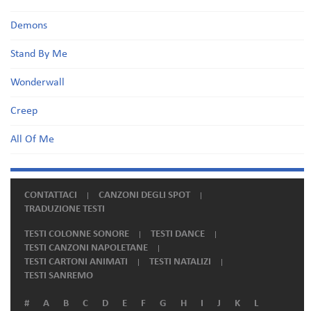
Demons
Stand By Me
Wonderwall
Creep
All Of Me
CONTATTACI
CANZONI DEGLI SPOT
TRADUZIONE TESTI
TESTI COLONNE SONORE
TESTI DANCE
TESTI CANZONI NAPOLETANE
TESTI CARTONI ANIMATI
TESTI NATALIZI
TESTI SANREMO
#
A
B
C
D
E
F
G
H
I
J
K
L