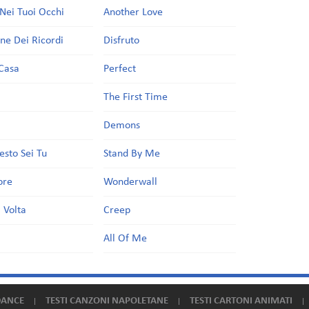
Nei Tuoi Occhi
Another Love
one Dei Ricordi
Disfruto
Casa
Perfect
a
The First Time
Demons
esto Sei Tu
Stand By Me
ore
Wonderwall
 Volta
Creep
All Of Me
DANCE
TESTI CANZONI NAPOLETANE
TESTI CARTONI ANIMATI