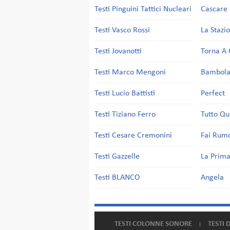
Testi Pinguini Tattici Nucleari
Cascare 
Testi Vasco Rossi
La Stazi
Testi Jovanotti
Torna A 
Testi Marco Mengoni
Bambol
Testi Lucio Battisti
Perfect
Testi Tiziano Ferro
Tutto Qu
Testi Cesare Cremonini
Fai Rum
Testi Gazzelle
La Prima
Testi BLANCO
Angela
TESTI COLONNE SONORE
TESTI 