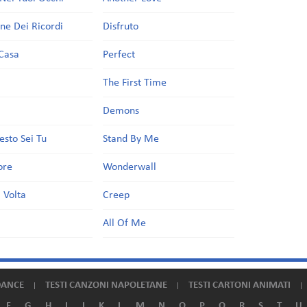
one Dei Ricordi
Disfruto
Casa
Perfect
a
The First Time
Demons
esto Sei Tu
Stand By Me
ore
Wonderwall
 Volta
Creep
All Of Me
DANCE
TESTI CANZONI NAPOLETANE
TESTI CARTONI ANIMATI
F
G
H
I
J
K
L
M
N
O
P
Q
R
S
T
U