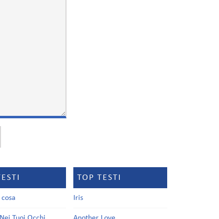
TESTI
TOP TESTI
a cosa
Iris
Nei Tuoi Occhi
Another Love