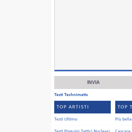
Testi Technimatic
TOP ARTISTI
TOP 
Testi Ultimo
Più bell
Testi Pinguini Tattici Nucleari
Cascare 