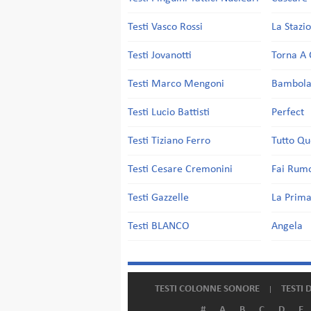
Testi Vasco Rossi
La Stazi
Testi Jovanotti
Torna A 
Testi Marco Mengoni
Bambol
Testi Lucio Battisti
Perfect
Testi Tiziano Ferro
Tutto Qu
Testi Cesare Cremonini
Fai Rum
Testi Gazzelle
La Prima
Testi BLANCO
Angela
TESTI COLONNE SONORE
TESTI 
#
A
B
C
D
E