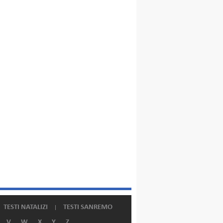
TESTI NATALIZI
TESTI SANREMO
V
W
X
Y
Z