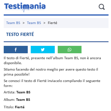
Team BS
>
Team BS
>
Fierté
TESTO FIERTÉ
Il testo di
Fierté
, presente nell'album
Team BS
, non è ancora
disponibile.
Stiamo facendo del nostro meglio per avere questo testo il
prima possibile!
Se conosci il testo di Fierté inviacelo compilando il seguente
form:
Artista:
Team BS
Album:
Team BS
Titolo:
Fierté