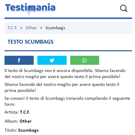
T.C.F.
>
Other
>
Scumbags
TESTO SCUMBAGS
Il testo di
Scumbags
non è ancora disponibile. Stiamo facendo
del nostro meglio per avere questo testo il prima possibile!
Stiamo facendo del nostro meglio per avere questo testo il
prima possibile!
Se conosci il testo di Scumbags inviacelo compilando il seguente
form:
Artista:
T.C.F.
Album:
Other
Titolo:
Scumbags