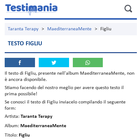
Taranta Terapy
>
MaediterraneaMente
>
Figliu
TESTO FIGLIU
Il testo di
Figliu
, presente nell'album
MaediterraneaMente
, non
è ancora disponibile.
Stiamo facendo del nostro meglio per avere questo testo il
prima possibile!
Se conosci il testo di Figliu inviacelo compilando il seguente
form:
Artista:
Taranta Terapy
Album:
MaediterraneaMente
Titolo:
Figliu