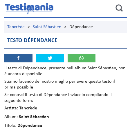
Tancrède
>
Saint Sébastien
>
Dépendance
TESTO DÉPENDANCE
Il testo di
Dépendance
, presente nell'album
Saint Sébastien
, non
è ancora disponibile.
Stiamo facendo del nostro meglio per avere questo testo il
prima possibile!
Se conosci il testo di Dépendance inviacelo compilando il
seguente form:
Artista:
Tancrède
Album:
Saint Sébastien
Titolo:
Dépendance