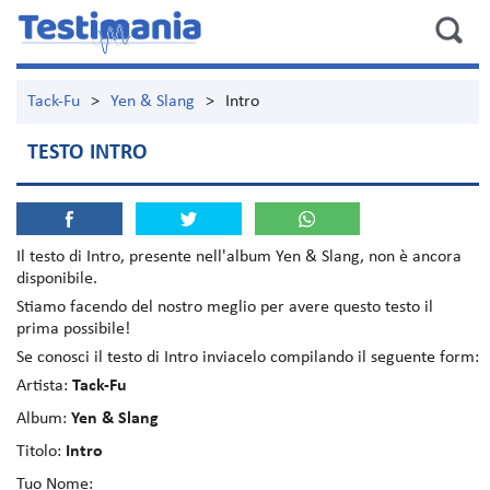
Tack-Fu
>
Yen & Slang
>
Intro
TESTO INTRO
Il testo di
Intro
, presente nell'album
Yen & Slang
, non è ancora
disponibile.
Stiamo facendo del nostro meglio per avere questo testo il
prima possibile!
Se conosci il testo di Intro inviacelo compilando il seguente form:
Artista:
Tack-Fu
Album:
Yen & Slang
Titolo:
Intro
Tuo Nome: