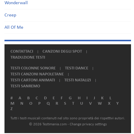
Wonderwall
Creep
All Of Me
CONTATTACI
CANZONI DEGLI SPOT
TRADUZIONE TESTI
TESTI COLONNE SONORE
TESTI DANCE
TESTI CANZONI NAPOLETANE
TESTI CARTONI ANIMATI
TESTI NATALIZI
TESTI SANREMO
#
A
B
C
D
E
F
G
H
I
J
K
L
M
N
O
P
Q
R
S
T
U
V
W
X
Y
Z
Tutti i testi musicali contenuti nel sito sono proprietà dei rispettivi autori.
© 2026 Testimania.com -
Change privacy settings