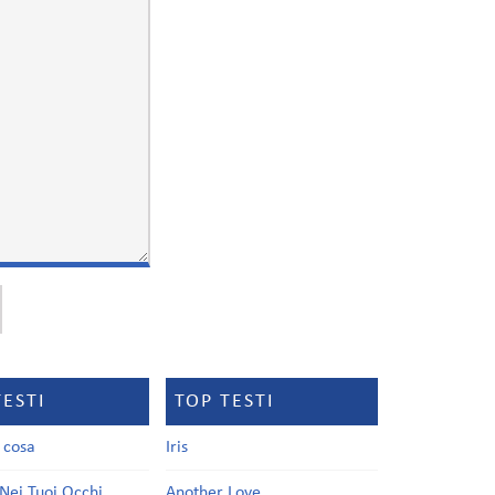
TESTI
TOP TESTI
a cosa
Iris
Nei Tuoi Occhi
Another Love