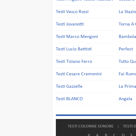
Testi Vasco Rossi
La Stazi
Testi Jovanotti
Torna A 
Testi Marco Mengoni
Bambol
Testi Lucio Battisti
Perfect
Testi Tiziano Ferro
Tutto Qu
Testi Cesare Cremonini
Fai Rum
Testi Gazzelle
La Prima
Testi BLANCO
Angela
TESTI COLONNE SONORE
TESTI 
#
A
B
C
D
E