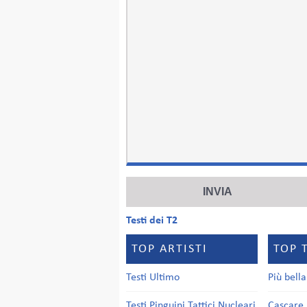
Testi dei T2
TOP ARTISTI
TOP 
Testi Ultimo
Più bell
Testi Pinguini Tattici Nucleari
Cascare 