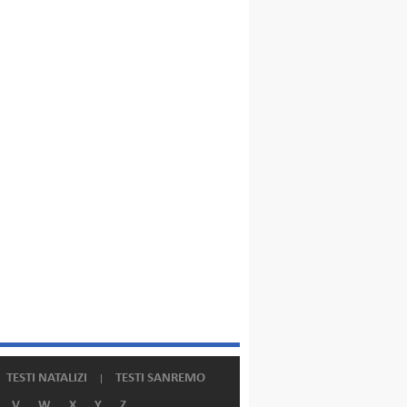
TESTI NATALIZI
TESTI SANREMO
V
W
X
Y
Z