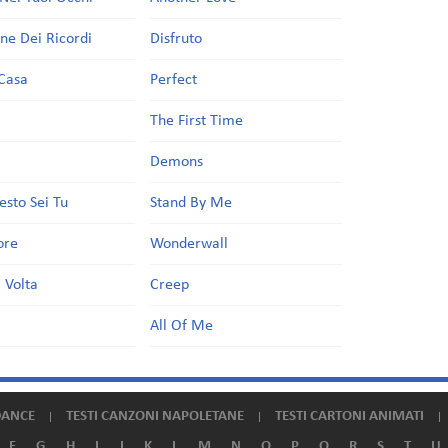
one Dei Ricordi
Disfruto
Casa
Perfect
a
The First Time
Demons
esto Sei Tu
Stand By Me
ore
Wonderwall
 Volta
Creep
All Of Me
DANCE
TESTI CANZONI NAPOLETANE
TESTI CARTONI ANIMATI
F
G
H
I
J
K
L
M
N
O
P
Q
R
S
T
U