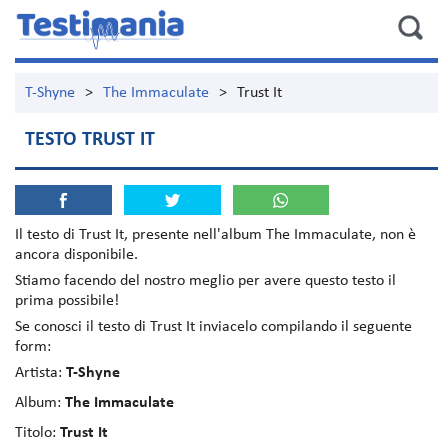
T-Shyne
>
The Immaculate
>
Trust It
TESTO TRUST IT
Il testo di
Trust It
, presente nell'album
The Immaculate
, non è
ancora disponibile.
Stiamo facendo del nostro meglio per avere questo testo il
prima possibile!
Se conosci il testo di Trust It inviacelo compilando il seguente
form:
Artista:
T-Shyne
Album:
The Immaculate
Titolo:
Trust It