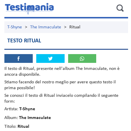
T-Shyne
>
The Immaculate
>
Ritual
TESTO RITUAL
Il testo di
Ritual
, presente nell'album
The Immaculate
, non è
ancora disponibile.
Stiamo facendo del nostro meglio per avere questo testo il
prima possibile!
Se conosci il testo di Ritual inviacelo compilando il seguente
form:
Artista:
T-Shyne
Album:
The Immaculate
Titolo:
Ritual