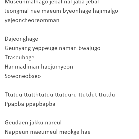
Museunmalhago jebal nal jaba jebal
Jeongmal nae maeum byeonhage hajimalgo
yejeoncheoreomman
Dajeonghage
Geunyang yeppeuge naman bwajugo
Ttaseuhage
Hanmadiman haejumyeon
Sowoneobseo
Ttutdu ttutthtutdu ttutduru ttutdut ttutdu
Ppapba ppapbapba
Geudaen jakku nareul
Nappeun maeumeul meokge hae