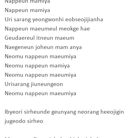
Nappeun mamiya
Nappeun mamiya
Uri sarang yeongwonhi eobseojijianha
Nappeun maeumeul meokge hae
Geudaereul itneun maeum
Naegeneun joheun mam anya
Neomu nappeun maeumiya
Neomu nappeun mamiya
Neomu nappeun maeumiya
Urisarang jiuneungeon
Neomu nappeun maeumiya
Ibyeori sirheunde geunyang neorang heeojigin
jugeodo sirheo