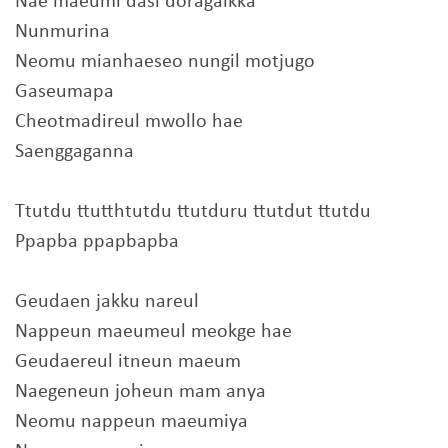
Nae maeumi dasi doragalkka
Nunmurina
Neomu mianhaeseo nungil motjugo
Gaseumapa
Cheotmadireul mwollo hae
Saenggaganna
Ttutdu ttutthtutdu ttutduru ttutdut ttutdu
Ppapba ppapbapba
Geudaen jakku nareul
Nappeun maeumeul meokge hae
Geudaereul itneun maeum
Naegeneun joheun mam anya
Neomu nappeun maeumiya