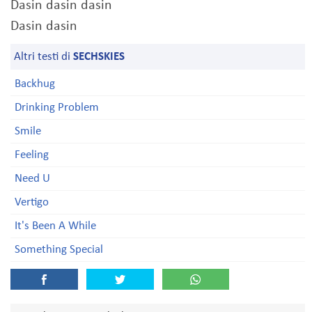
Dasin dasin dasin
Dasin dasin
Altri testi di
SECHSKIES
Backhug
Drinking Problem
Smile
Feeling
Need U
Vertigo
It's Been A While
Something Special