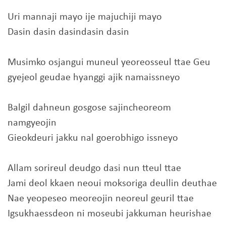
Uri mannaji mayo ije majuchiji mayo
Dasin dasin dasindasin dasin
Musimko osjangui muneul yeoreosseul ttae Geu
gyejeol geudae hyanggi ajik namaissneyo
Balgil dahneun gosgose sajincheoreom
namgyeojin
Gieokdeuri jakku nal goerobhigo issneyo
Allam sorireul deudgo dasi nun tteul ttae
Jami deol kkaen neoui moksoriga deullin deuthae
Nae yeopeseo meoreojin neoreul geuril ttae
Igsukhaessdeon ni moseubi jakkuman heurishae