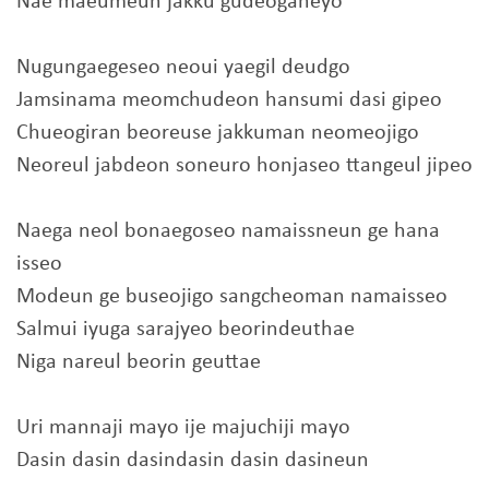
Nae maeumeun jakku gudeoganeyo
Nugungaegeseo neoui yaegil deudgo
Jamsinama meomchudeon hansumi dasi gipeo
Chueogiran beoreuse jakkuman neomeojigo
Neoreul jabdeon soneuro honjaseo ttangeul jipeo
Naega neol bonaegoseo namaissneun ge hana
isseo
Modeun ge buseojigo sangcheoman namaisseo
Salmui iyuga sarajyeo beorindeuthae
Niga nareul beorin geuttae
Uri mannaji mayo ije majuchiji mayo
Dasin dasin dasindasin dasin dasineun