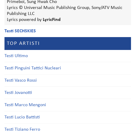
Primeboi, Sung Hwak Cho
Lyrics © Universal Music Publishing Group, Sony/ATV Music
Publishing LLC
Lyrics powered by
LyricFind
Testi SECHSKIES
TOP ARTISTI
Testi Ultimo
Testi Pinguini Tattici Nucleari
Testi Vasco Rossi
Testi Jovanotti
Testi Marco Mengoni
Testi Lucio Battisti
Testi Tiziano Ferro