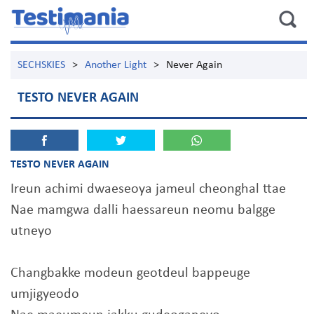
SECHSKIES
>
Another Light
>
Never Again
TESTO NEVER AGAIN
TESTO NEVER AGAIN
Ireun achimi dwaeseoya jameul cheonghal ttae
Nae mamgwa dalli haessareun neomu balgge
utneyo
Changbakke modeun geotdeul bappeuge
umjigyeodo