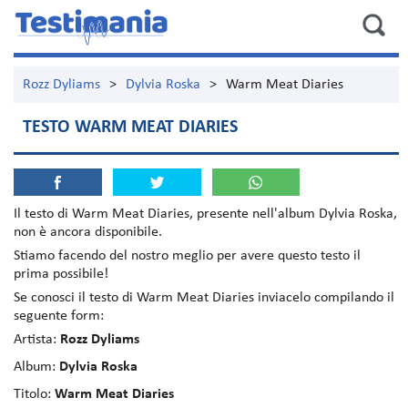
Rozz Dyliams
>
Dylvia Roska
>
Warm Meat Diaries
TESTO WARM MEAT DIARIES
Il testo di
Warm Meat Diaries
, presente nell'album
Dylvia Roska
,
non è ancora disponibile.
Stiamo facendo del nostro meglio per avere questo testo il
prima possibile!
Se conosci il testo di Warm Meat Diaries inviacelo compilando il
seguente form:
Artista:
Rozz Dyliams
Album:
Dylvia Roska
Titolo:
Warm Meat Diaries