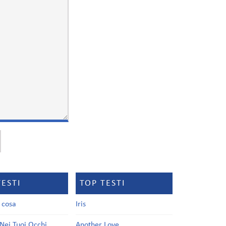
TESTI
TOP TESTI
a cosa
Iris
Nei Tuoi Occhi
Another Love