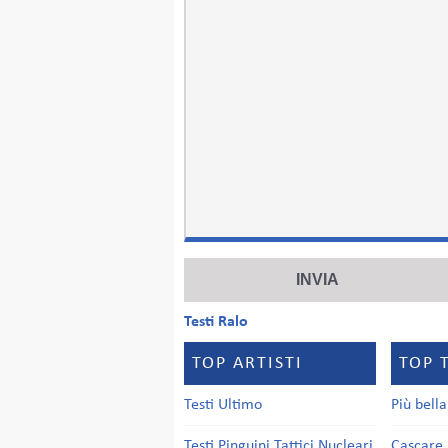
Testi Ralo
TOP ARTISTI
TOP 
Testi Ultimo
Più bell
Testi Pinguini Tattici Nucleari
Cascare 