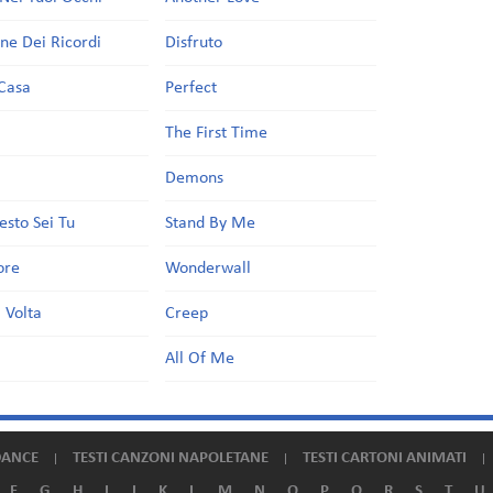
one Dei Ricordi
Disfruto
Casa
Perfect
a
The First Time
Demons
esto Sei Tu
Stand By Me
ore
Wonderwall
 Volta
Creep
All Of Me
DANCE
TESTI CANZONI NAPOLETANE
TESTI CARTONI ANIMATI
F
G
H
I
J
K
L
M
N
O
P
Q
R
S
T
U