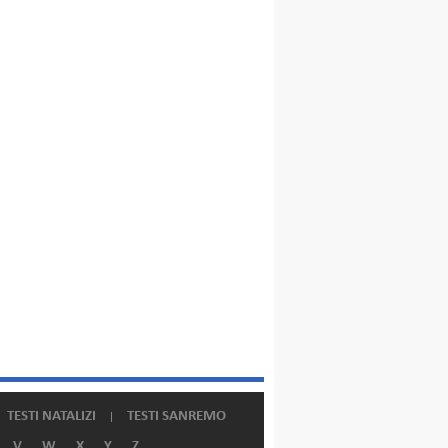
TESTI NATALIZI
TESTI SANREMO
V
W
X
Y
Z