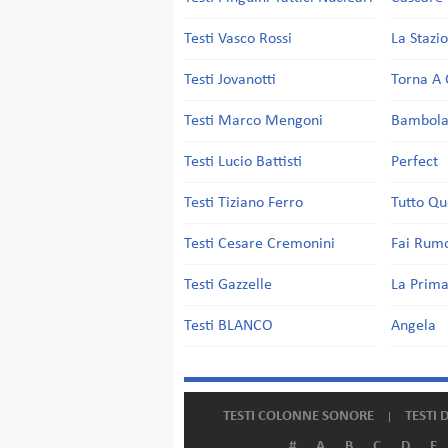
Testi Vasco Rossi
La Stazi
Testi Jovanotti
Torna A 
Testi Marco Mengoni
Bambol
Testi Lucio Battisti
Perfect
Testi Tiziano Ferro
Tutto Qu
Testi Cesare Cremonini
Fai Rum
Testi Gazzelle
La Prima
Testi BLANCO
Angela
TESTI COLONNE SONORE
TESTI 
#
A
B
C
D
E