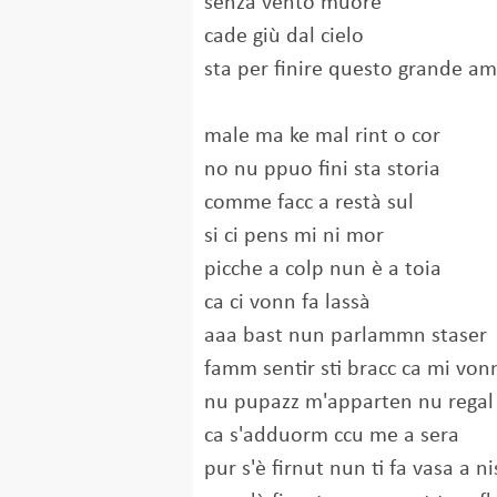
senza vento muore
cade giù dal cielo
sta per finire questo grande a
male ma ke mal rint o cor
no nu ppuo fini sta storia
comme facc a restà sul
si ci pens mi ni mor
picche a colp nun è a toia
ca ci vonn fa lassà
aaa bast nun parlammn staser
famm sentir sti bracc ca mi vo
nu pupazz m'apparten nu regal 
ca s'adduorm ccu me a sera
pur s'è firnut nun ti fa vasa a n