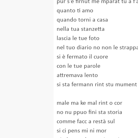
pur s'è firnut me mparat tu a 
quanto ti amo
quando torni a casa
nella tua stanzetta
lascia le tue foto
nel tuo diario no non le strapp
si è fermato il cuore
con le tue parole
attremava lento
si sta fermann rint stu mument
male ma ke mal rint o cor
no nu ppuo fini sta storia
comme facc a restà sul
si ci pens mi ni mor