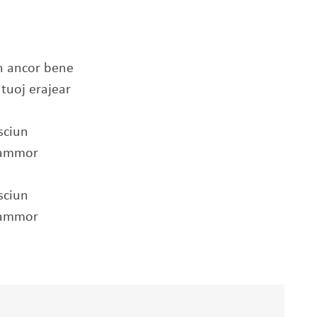
nn ancor bene
tuoj erajear
isciun
f'ammor
isciun
f'ammor