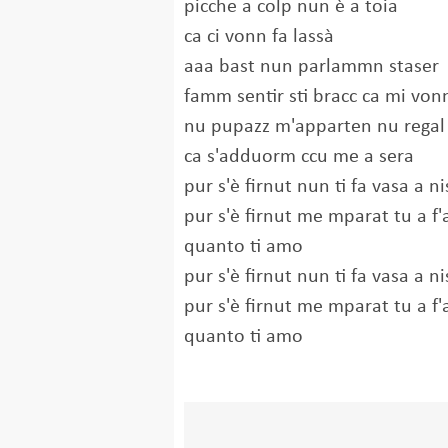
picche a colp nun è a toia
ca ci vonn fa lassà
aaa bast nun parlammn staser
famm sentir sti bracc ca mi vo
nu pupazz m'apparten nu regal 
ca s'adduorm ccu me a sera
pur s'è firnut nun ti fa vasa a n
pur s'è firnut me mparat tu a 
quanto ti amo
pur s'è firnut nun ti fa vasa a n
pur s'è firnut me mparat tu a 
quanto ti amo