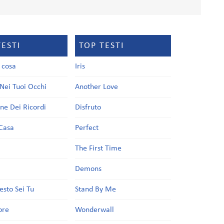
TESTI
TOP TESTI
a cosa
Iris
Nei Tuoi Occhi
Another Love
one Dei Ricordi
Disfruto
Casa
Perfect
a
The First Time
Demons
esto Sei Tu
Stand By Me
ore
Wonderwall