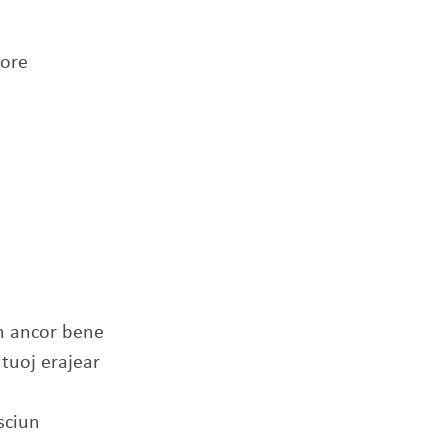
more
nn ancor bene
tuoj erajear
isciun