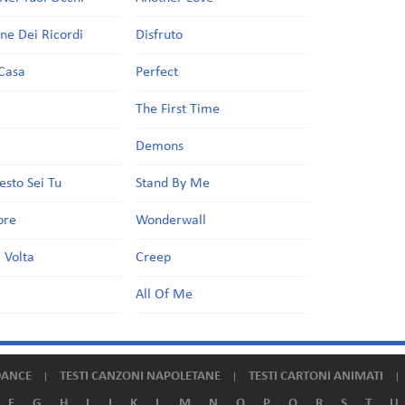
one Dei Ricordi
Disfruto
Casa
Perfect
a
The First Time
Demons
esto Sei Tu
Stand By Me
ore
Wonderwall
 Volta
Creep
All Of Me
DANCE
TESTI CANZONI NAPOLETANE
TESTI CARTONI ANIMATI
F
G
H
I
J
K
L
M
N
O
P
Q
R
S
T
U