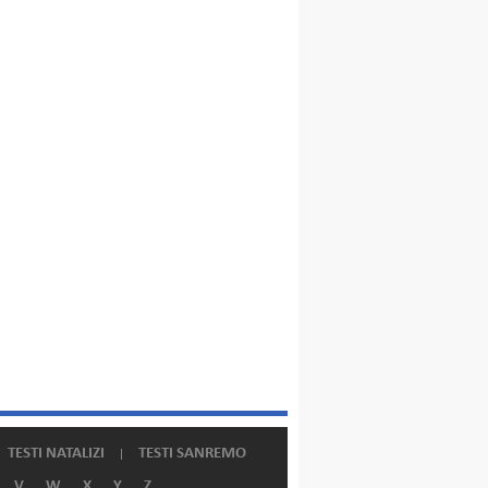
TESTI NATALIZI
TESTI SANREMO
V
W
X
Y
Z