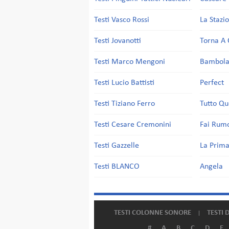
Testi Vasco Rossi
La Stazi
Testi Jovanotti
Torna A 
Testi Marco Mengoni
Bambol
Testi Lucio Battisti
Perfect
Testi Tiziano Ferro
Tutto Qu
Testi Cesare Cremonini
Fai Rum
Testi Gazzelle
La Prima
Testi BLANCO
Angela
TESTI COLONNE SONORE
TESTI 
#
A
B
C
D
E