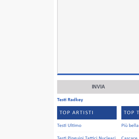
Testi Radkey
TOP ARTISTI
TOP 
Testi Ultimo
Più bell
Testi Pinguini Tattici Nucleari
Cascare 