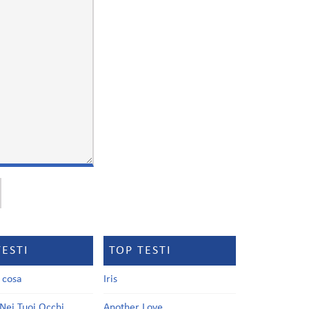
TESTI
TOP TESTI
a cosa
Iris
Nei Tuoi Occhi
Another Love