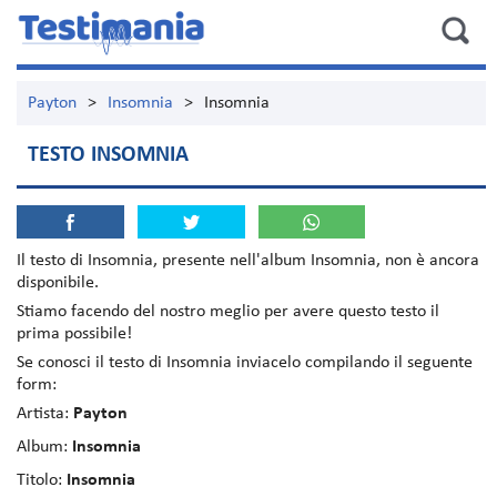
Payton
>
Insomnia
>
Insomnia
TESTO INSOMNIA
Il testo di
Insomnia
, presente nell'album
Insomnia
, non è ancora
disponibile.
Stiamo facendo del nostro meglio per avere questo testo il
prima possibile!
Se conosci il testo di Insomnia inviacelo compilando il seguente
form:
Artista:
Payton
Album:
Insomnia
Titolo:
Insomnia