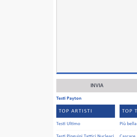
Testi Payton
TOP ARTISTI
TOP 
Testi Ultimo
Più bell
Testi Pinguini Tattici Nucleari
Cascare 