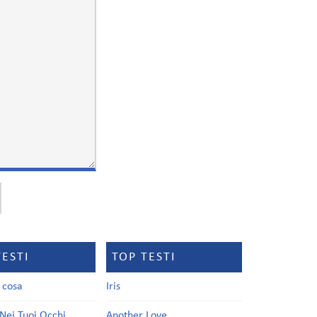
TESTI
TOP TESTI
a cosa
Iris
Nei Tuoi Occhi
Another Love