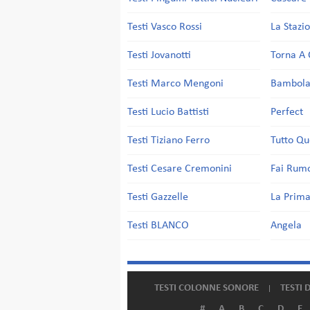
Testi Vasco Rossi
La Stazi
Testi Jovanotti
Torna A 
Testi Marco Mengoni
Bambol
Testi Lucio Battisti
Perfect
Testi Tiziano Ferro
Tutto Qu
Testi Cesare Cremonini
Fai Rum
Testi Gazzelle
La Prima
Testi BLANCO
Angela
TESTI COLONNE SONORE
TESTI 
#
A
B
C
D
E