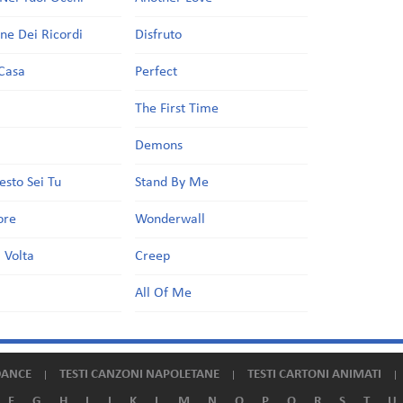
one Dei Ricordi
Disfruto
Casa
Perfect
a
The First Time
Demons
esto Sei Tu
Stand By Me
ore
Wonderwall
 Volta
Creep
All Of Me
DANCE
TESTI CANZONI NAPOLETANE
TESTI CARTONI ANIMATI
F
G
H
I
J
K
L
M
N
O
P
Q
R
S
T
U