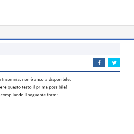
um
Insomnia
, non è ancora disponibile.
re questo testo il prima possibile!
o compilando il seguente form: