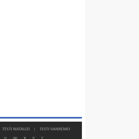
TESTI NATALIZI
TESTI SANREMO
V
W
X
Y
Z