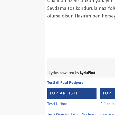
saklanamaz Bir dokun yanayım
Sevdama toz kondurulamaz Yol
olursa olsun Hazırım ben herşey
Lyrics powered by
LyricFind
Testi di Paul Rodgers
TOP ARTISTI
TOP 
Testi Ultimo
Più bell
Testi Pinguini Tattici Nucleari
Cascare 