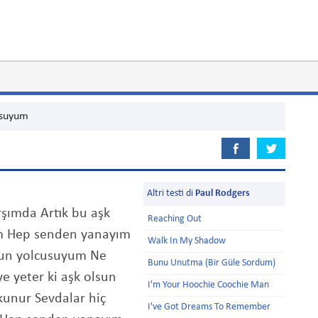
usuyum
Altri testi di
Paul Rodgers
rşımda Artık bu aşk
Reaching Out
m Hep senden yanayım
Walk In My Shadow
un yolcusuyum Ne
Bunu Unutma (Bir Güle Sordum)
e yeter ki aşk olsun
I'm Your Hoochie Coochie Man
unur Sevdalar hiç
I've Got Dreams To Remember