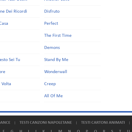
one Dei Ricordi
Disfruto
Casa
Perfect
a
The First Time
Demons
esto Sei Tu
Stand By Me
ore
Wonderwall
 Volta
Creep
All Of Me
DANCE
TESTI CANZONI NAPOLETANE
TESTI CARTONI ANIMATI
F
G
H
I
J
K
L
M
N
O
P
Q
R
S
T
U