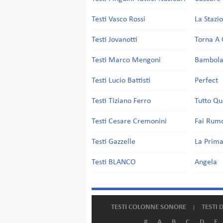
Testi Vasco Rossi
La Stazi
Testi Jovanotti
Torna A 
Testi Marco Mengoni
Bambol
Testi Lucio Battisti
Perfect
Testi Tiziano Ferro
Tutto Qu
Testi Cesare Cremonini
Fai Rum
Testi Gazzelle
La Prima
Testi BLANCO
Angela
TESTI COLONNE SONORE
TESTI 
#
A
B
C
D
E