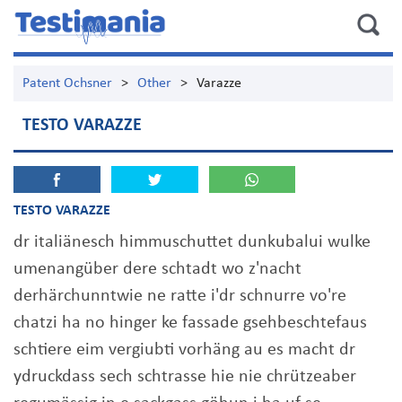
Patent Ochsner
>
Other
>
Varazze
TESTO VARAZZE
TESTO VARAZZE
dr italiänesch himmuschuttet dunkubalui wulke
umenangüber dere schtadt wo z'nacht
derhärchunntwie ne ratte i'dr schnurre vo're
chatzi ha no hinger ke fassade gsehbeschtefaus
schtiere eim vergiubti vorhäng au es macht dr
ydruckdass sech schtrasse hie nie chrützeaber