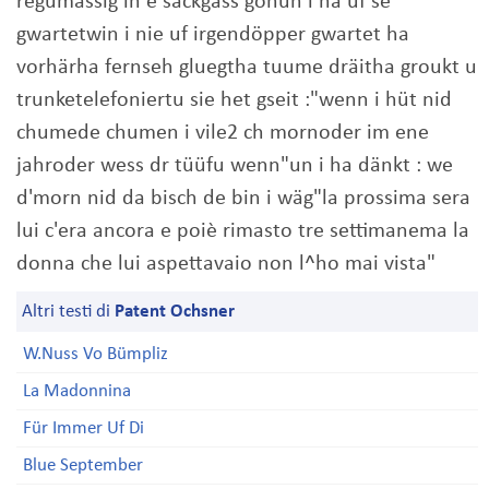
regumässig in e sackgass göhun i ha uf se
gwartetwin i nie uf irgendöpper gwartet ha
vorhärha fernseh gluegtha tuume dräitha groukt u
trunketelefoniertu sie het gseit :"wenn i hüt nid
chumede chumen i vile2 ch mornoder im ene
jahroder wess dr tüüfu wenn"un i ha dänkt : we
d'morn nid da bisch de bin i wäg"la prossima sera
lui c'era ancora e poiè rimasto tre settimanema la
donna che lui aspettavaio non l^ho mai vista"
Altri testi di
Patent Ochsner
W.Nuss Vo Bümpliz
La Madonnina
Für Immer Uf Di
Blue September