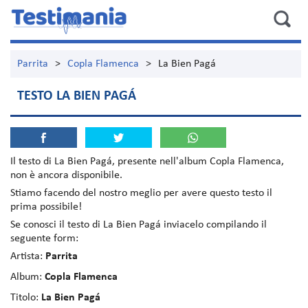
Parrita
>
Copla Flamenca
>
La Bien Pagá
TESTO LA BIEN PAGÁ
Il testo di
La Bien Pagá
, presente nell'album
Copla Flamenca
,
non è ancora disponibile.
Stiamo facendo del nostro meglio per avere questo testo il
prima possibile!
Se conosci il testo di La Bien Pagá inviacelo compilando il
seguente form:
Artista:
Parrita
Album:
Copla Flamenca
Titolo:
La Bien Pagá