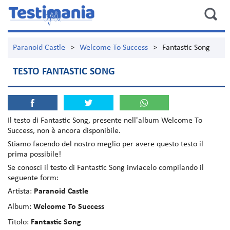
Paranoid Castle
>
Welcome To Success
>
Fantastic Song
TESTO FANTASTIC SONG
Il testo di
Fantastic Song
, presente nell'album
Welcome To
Success
, non è ancora disponibile.
Stiamo facendo del nostro meglio per avere questo testo il
prima possibile!
Se conosci il testo di Fantastic Song inviacelo compilando il
seguente form:
Artista:
Paranoid Castle
Album:
Welcome To Success
Titolo:
Fantastic Song