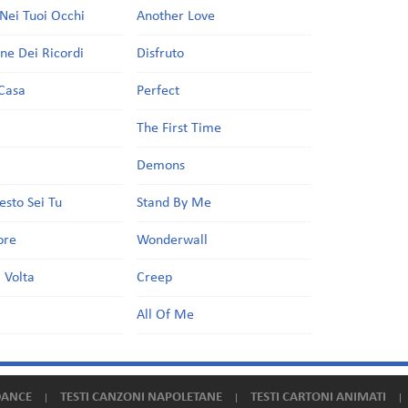
Nei Tuoi Occhi
Another Love
one Dei Ricordi
Disfruto
Casa
Perfect
a
The First Time
Demons
esto Sei Tu
Stand By Me
ore
Wonderwall
 Volta
Creep
All Of Me
DANCE
TESTI CANZONI NAPOLETANE
TESTI CARTONI ANIMATI