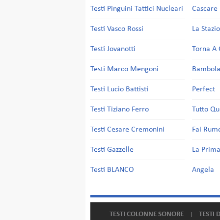
Testi Pinguini Tattici Nucleari
Cascare 
Testi Vasco Rossi
La Stazi
Testi Jovanotti
Torna A 
Testi Marco Mengoni
Bambol
Testi Lucio Battisti
Perfect
Testi Tiziano Ferro
Tutto Qu
Testi Cesare Cremonini
Fai Rum
Testi Gazzelle
La Prima
Testi BLANCO
Angela
TESTI COLONNE SONORE
TESTI 