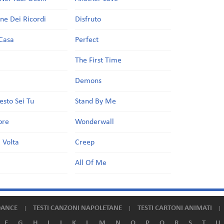
one Dei Ricordi
Disfruto
Casa
Perfect
a
The First Time
Demons
esto Sei Tu
Stand By Me
ore
Wonderwall
 Volta
Creep
All Of Me
DANCE
TESTI CANZONI NAPOLETANE
TESTI CARTONI ANIMATI
F
G
H
I
J
K
L
M
N
O
P
Q
R
S
T
U