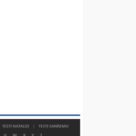
TESTI NATALIZI
TESTI SANREMO
V
W
X
Y
Z