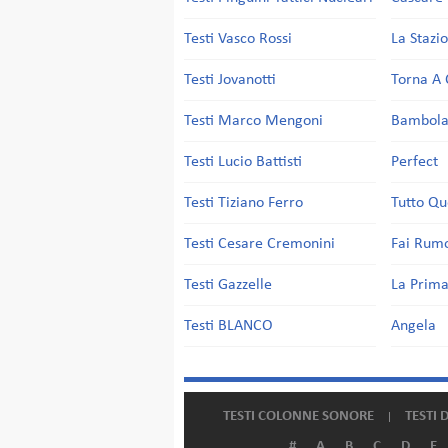
Testi Vasco Rossi
La Stazi
Testi Jovanotti
Torna A 
Testi Marco Mengoni
Bambol
Testi Lucio Battisti
Perfect
Testi Tiziano Ferro
Tutto Qu
Testi Cesare Cremonini
Fai Rum
Testi Gazzelle
La Prima
Testi BLANCO
Angela
TESTI COLONNE SONORE
TESTI 
#
A
B
C
D
E