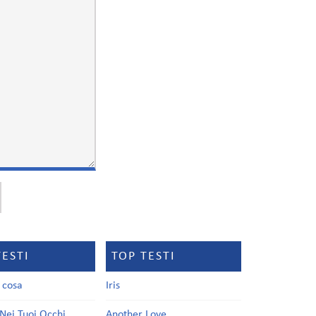
TESTI
TOP TESTI
a cosa
Iris
Nei Tuoi Occhi
Another Love