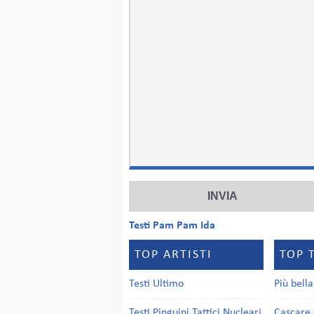
Testi Pam Pam Ida
TOP ARTISTI
TOP 
Testi Ultimo
Più bell
Testi Pinguini Tattici Nucleari
Cascare 