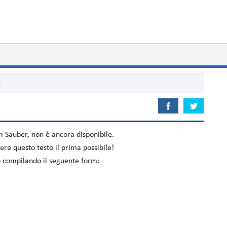
t
um
Sauber
, non è ancora disponibile.
re questo testo il prima possibile!
lo compilando il seguente form: