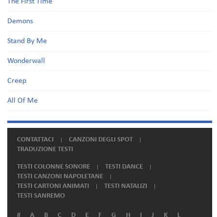
The First Time
Demons
Stand By Me
Wonderwall
Creep
All Of Me
CONTATTACI
CANZONI DEGLI SPOT
TRADUZIONE TESTI
TESTI COLONNE SONORE
TESTI DANCE
TESTI CANZONI NAPOLETANE
TESTI CARTONI ANIMATI
TESTI NATALIZI
TESTI SANREMO
#
A
B
C
D
E
F
G
H
I
J
K
L