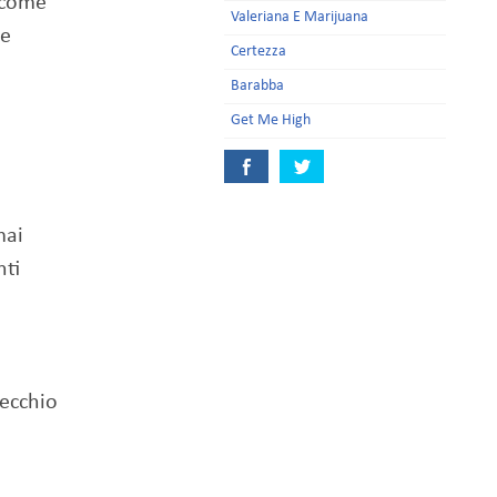
 come
Valeriana E Marijuana
te
Certezza
Barabba
Get Me High
mai
ti
pecchio