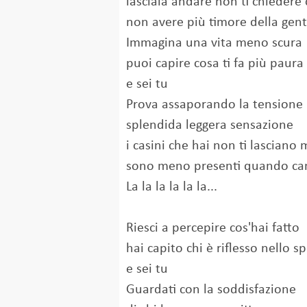
lasciala andare non ti chiedere
non avere più timore della gen
Immagina una vita meno scura
puoi capire cosa ti fa più paura
e sei tu
Prova assaporando la tensione
splendida leggera sensazione
i casini che hai non ti lasciano 
sono meno presenti quando can
La la la la la la...
Riesci a percepire cos'hai fatto
hai capito chi è riflesso nello s
e sei tu
Guardati con la soddisfazione