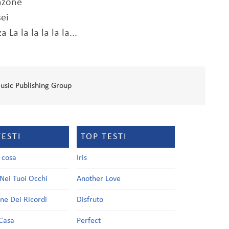
anzone
sei
La la la la la la...
Music Publishing Group
TESTI
TOP TESTI
a cosa
Iris
Nei Tuoi Occhi
Another Love
one Dei Ricordi
Disfruto
Casa
Perfect