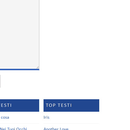
TESTI
TOP TESTI
a cosa
Iris
Nei Tuoi Occhi
Another Love