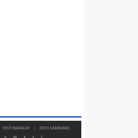
TESTI NATALIZI
TESTI SANREMO
V
W
X
Y
Z