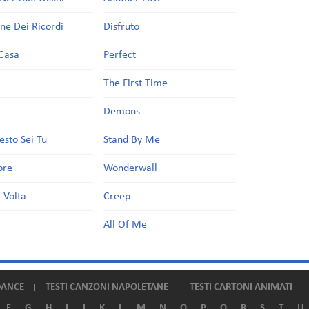
one Dei Ricordi
Disfruto
Casa
Perfect
a
The First Time
Demons
esto Sei Tu
Stand By Me
ore
Wonderwall
 Volta
Creep
All Of Me
DANCE
TESTI CANZONI NAPOLETANE
TESTI CARTONI ANIMATI
F
G
H
I
J
K
L
M
N
O
P
Q
R
S
T
U