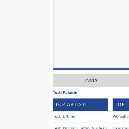
Testi Paladin
TOP ARTISTI
TOP 
Testi Ultimo
Più bell
Testi Pinguini Tattici Nucleari
Cascare 