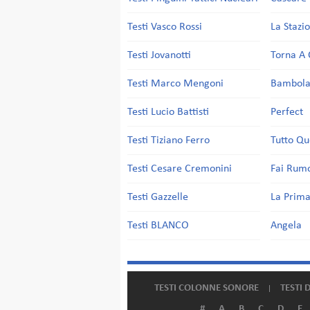
Testi Vasco Rossi
La Stazi
Testi Jovanotti
Torna A 
Testi Marco Mengoni
Bambol
Testi Lucio Battisti
Perfect
Testi Tiziano Ferro
Tutto Qu
Testi Cesare Cremonini
Fai Rum
Testi Gazzelle
La Prima
Testi BLANCO
Angela
TESTI COLONNE SONORE
TESTI 
#
A
B
C
D
E