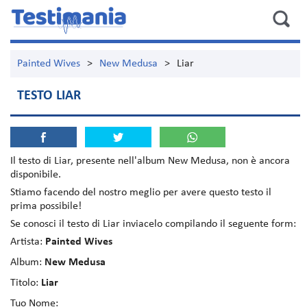
Painted Wives
>
New Medusa
>
Liar
TESTO LIAR
Il testo di
Liar
, presente nell'album
New Medusa
, non è ancora
disponibile.
Stiamo facendo del nostro meglio per avere questo testo il
prima possibile!
Se conosci il testo di Liar inviacelo compilando il seguente form:
Artista:
Painted Wives
Album:
New Medusa
Titolo:
Liar
Tuo Nome: