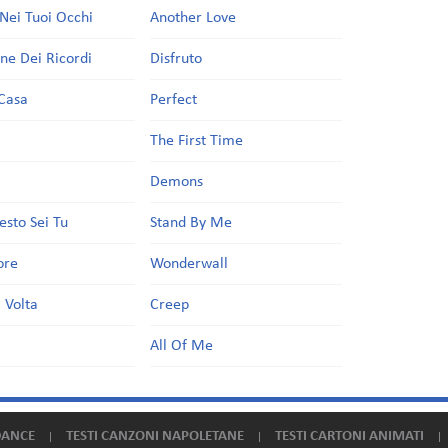
Nei Tuoi Occhi
Another Love
one Dei Ricordi
Disfruto
Casa
Perfect
a
The First Time
Demons
esto Sei Tu
Stand By Me
ore
Wonderwall
 Volta
Creep
All Of Me
DANCE
TESTI CANZONI NAPOLETANE
TESTI CARTONI ANIMATI