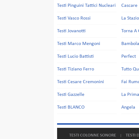
Testi Pinguini Tattici Nucleari
Cascare 
Testi Vasco Rossi
La Stazi
Testi Jovanotti
Torna A 
Testi Marco Mengoni
Bambol
Testi Lucio Battisti
Perfect
Testi Tiziano Ferro
Tutto Qu
Testi Cesare Cremonini
Fai Rum
Testi Gazzelle
La Prima
Testi BLANCO
Angela
TESTI COLONNE SONORE
TESTI 