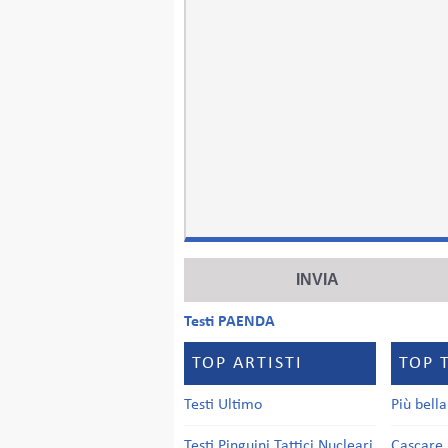
Testi PAENDA
TOP ARTISTI
TOP 
Testi Ultimo
Più bell
Testi Pinguini Tattici Nucleari
Cascare 