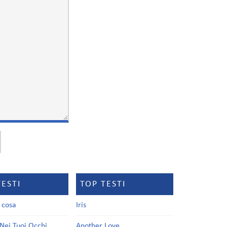
TESTI
TOP TESTI
a cosa
Iris
Nei Tuoi Occhi
Another Love