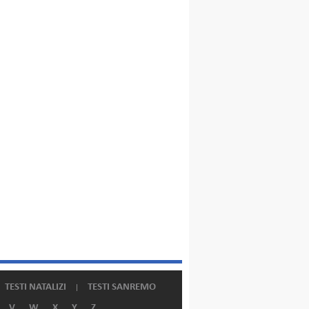
TESTI NATALIZI
TESTI SANREMO
V
W
X
Y
Z