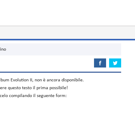
ino
'album
Evolution II
, non è ancora disponibile.
re questo testo il prima possibile!
iacelo compilando il seguente form: