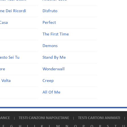
one Dei Ricordi
Disfruto
Casa
Perfect
a
The First Time
Demons
esto Sei Tu
Stand By Me
ore
Wonderwall
 Volta
Creep
All Of Me
DANCE
TESTI CANZONI NAPOLETANE
TESTI CARTONI ANIMATI
F
G
H
I
J
K
L
M
N
O
P
Q
R
S
T
U