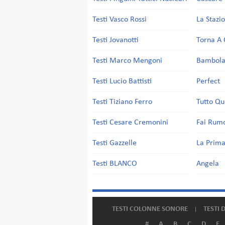
Testi Vasco Rossi
La Stazi
Testi Jovanotti
Torna A 
Testi Marco Mengoni
Bambol
Testi Lucio Battisti
Perfect
Testi Tiziano Ferro
Tutto Qu
Testi Cesare Cremonini
Fai Rum
Testi Gazzelle
La Prima
Testi BLANCO
Angela
TESTI COLONNE SONORE
TESTI 
#
A
B
C
D
E