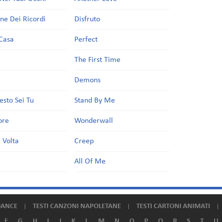
one Dei Ricordi
Disfruto
Casa
Perfect
a
The First Time
Demons
esto Sei Tu
Stand By Me
ore
Wonderwall
 Volta
Creep
All Of Me
DANCE
TESTI CANZONI NAPOLETANE
TESTI CARTONI ANIMATI
F
G
H
I
J
K
L
M
N
O
P
Q
R
S
T
U