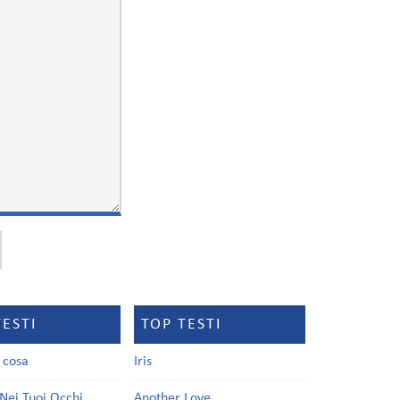
TESTI
TOP TESTI
a cosa
Iris
Nei Tuoi Occhi
Another Love