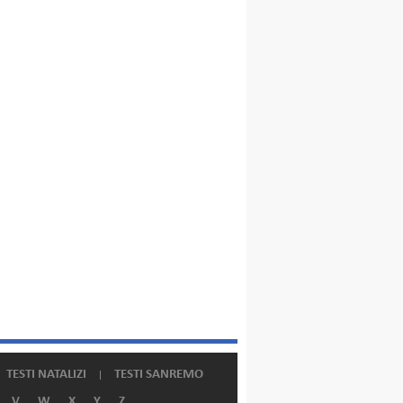
TESTI NATALIZI
TESTI SANREMO
V
W
X
Y
Z