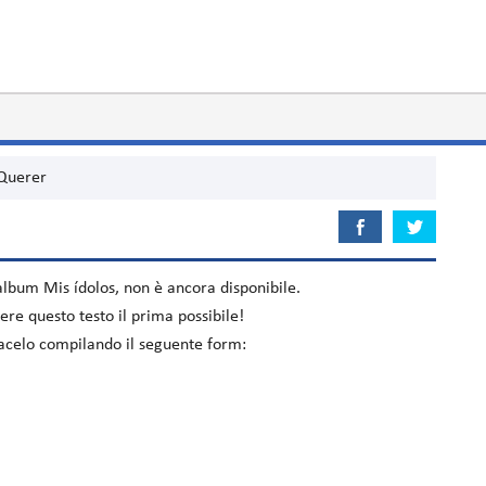
Querer
'album
Mis ídolos
, non è ancora disponibile.
re questo testo il prima possibile!
iacelo compilando il seguente form: