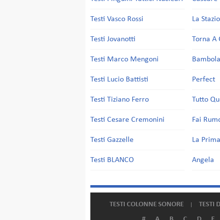
Testi Vasco Rossi
La Stazi
Testi Jovanotti
Torna A 
Testi Marco Mengoni
Bambol
Testi Lucio Battisti
Perfect
Testi Tiziano Ferro
Tutto Qu
Testi Cesare Cremonini
Fai Rum
Testi Gazzelle
La Prima
Testi BLANCO
Angela
TESTI COLONNE SONORE
TESTI 
#
A
B
C
D
E