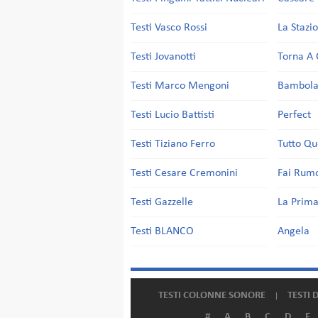
Testi Vasco Rossi
La Stazi
Testi Jovanotti
Torna A 
Testi Marco Mengoni
Bambol
Testi Lucio Battisti
Perfect
Testi Tiziano Ferro
Tutto Qu
Testi Cesare Cremonini
Fai Rum
Testi Gazzelle
La Prima
Testi BLANCO
Angela
TESTI COLONNE SONORE
TESTI 
#
A
B
C
D
E