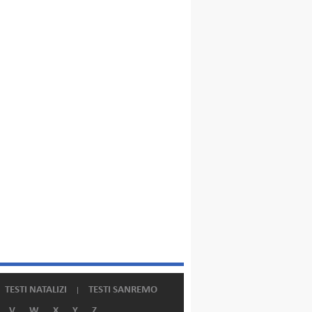
TESTI NATALIZI
TESTI SANREMO
V
W
X
Y
Z