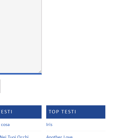
TESTI
TOP TESTI
a cosa
Iris
Nei Tuoi Occhi
Another Love