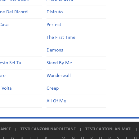
one Dei Ricordi
Disfruto
Casa
Perfect
a
The First Time
Demons
esto Sei Tu
Stand By Me
ore
Wonderwall
 Volta
Creep
All Of Me
DANCE
TESTI CANZONI NAPOLETANE
TESTI CARTONI ANIMATI
F
G
H
I
J
K
L
M
N
O
P
Q
R
S
T
U