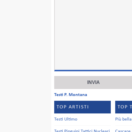
Testi P. Montana
TOP ARTISTI
TOP 
Testi Ultimo
Più bell
Testi Pinguini Tattici Nucleari
Cascare 