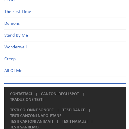
Perfect
The First Time
Demons
Stand By Me
Wonderwall
Creep
All Of Me
CONTATTACI
CANZONI DEGLI SPOT
TRADUZIONE TESTI
TESTI COLONNE SONORE
TESTI DANCE
TESTI CANZONI NAPOLETANE
TESTI CARTONI ANIMATI
TESTI NATALIZI
TESTI SANREMO