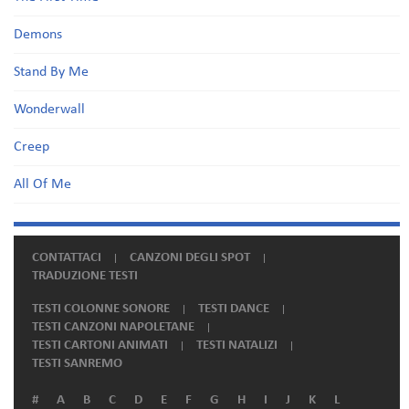
Demons
Stand By Me
Wonderwall
Creep
All Of Me
CONTATTACI
CANZONI DEGLI SPOT
TRADUZIONE TESTI
TESTI COLONNE SONORE
TESTI DANCE
TESTI CANZONI NAPOLETANE
TESTI CARTONI ANIMATI
TESTI NATALIZI
TESTI SANREMO
#
A
B
C
D
E
F
G
H
I
J
K
L