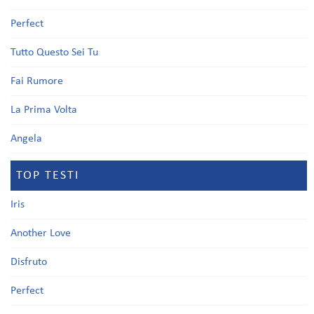
Perfect
Tutto Questo Sei Tu
Fai Rumore
La Prima Volta
Angela
TOP TESTI
Iris
Another Love
Disfruto
Perfect