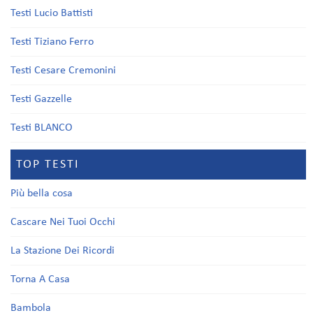
Testi Lucio Battisti
Testi Tiziano Ferro
Testi Cesare Cremonini
Testi Gazzelle
Testi BLANCO
TOP TESTI
Più bella cosa
Cascare Nei Tuoi Occhi
La Stazione Dei Ricordi
Torna A Casa
Bambola