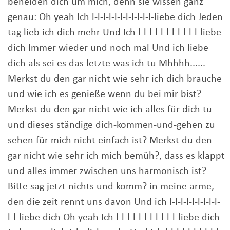
beneiden dich um mich, denn sie wissen ganz
genau: Oh yeah Ich l-l-l-l-l-l-l-l-l-l-l-liebe dich Jeden
tag lieb ich dich mehr Und Ich l-l-l-l-l-l-l-l-l-l-l-liebe
dich Immer wieder und noch mal Und ich liebe
dich als sei es das letzte was ich tu Mhhhh......
Merkst du den gar nicht wie sehr ich dich brauche
und wie ich es genieße wenn du bei mir bist?
Merkst du den gar nicht wie ich alles für dich tu
und dieses ständige dich-kommen-und-gehen zu
sehen für mich nicht einfach ist? Merkst du den
gar nicht wie sehr ich mich bemüh?, dass es klappt
und alles immer zwischen uns harmonisch ist?
Bitte sag jetzt nichts und komm? in meine arme,
den die zeit rennt uns davon Und ich l-l-l-l-l-l-l-l-l-
l-l-liebe dich Oh yeah Ich l-l-l-l-l-l-l-l-l-l-l-liebe dich