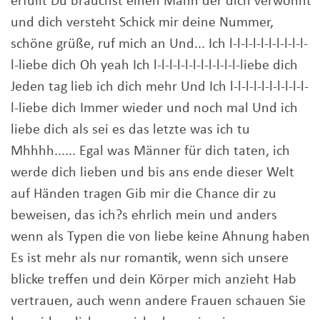
erfüllt Du brauchst einen Mann der dich verwöhnt
und dich versteht Schick mir deine Nummer,
schöne grüße, ruf mich an Und... Ich l-l-l-l-l-l-l-l-l-l-
l-liebe dich Oh yeah Ich l-l-l-l-l-l-l-l-l-l-l-liebe dich
Jeden tag lieb ich dich mehr Und Ich l-l-l-l-l-l-l-l-l-l-
l-liebe dich Immer wieder und noch mal Und ich
liebe dich als sei es das letzte was ich tu
Mhhhh...... Egal was Männer für dich taten, ich
werde dich lieben und bis ans ende dieser Welt
auf Händen tragen Gib mir die Chance dir zu
beweisen, das ich?s ehrlich mein und anders
wenn als Typen die von liebe keine Ahnung haben
Es ist mehr als nur romantik, wenn sich unsere
blicke treffen und dein Körper mich anzieht Hab
vertrauen, auch wenn andere Frauen schauen Sie