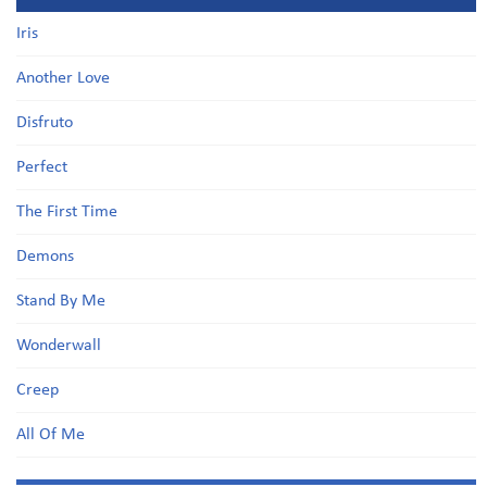
Iris
Another Love
Disfruto
Perfect
The First Time
Demons
Stand By Me
Wonderwall
Creep
All Of Me