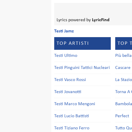
Lyrics powered by
LyricFind
Testi Jamz
TOP ARTISTI
TOP 
Testi Ultimo
Più bell
Testi Pinguini Tattici Nucleari
Cascare 
Testi Vasco Rossi
La Stazi
Testi Jovanotti
Torna A 
Testi Marco Mengoni
Bambol
Testi Lucio Battisti
Perfect
Testi Tiziano Ferro
Tutto Qu