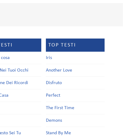
TESTI
TOP TESTI
a cosa
Iris
Nei Tuoi Occhi
Another Love
one Dei Ricordi
Disfruto
Casa
Perfect
a
The First Time
Demons
esto Sei Tu
Stand By Me