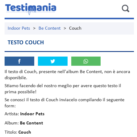
Indoor Pets
>
Be Content
>
Couch
TESTO COUCH
Il testo di
Couch
, presente nell'album
Be Content
, non è ancora
disponibile.
Stiamo facendo del nostro meglio per avere questo testo il
prima possibile!
Se conosci il testo di Couch inviacelo compilando il seguente
form:
Artista:
Indoor Pets
Album:
Be Content
Titolo:
Couch