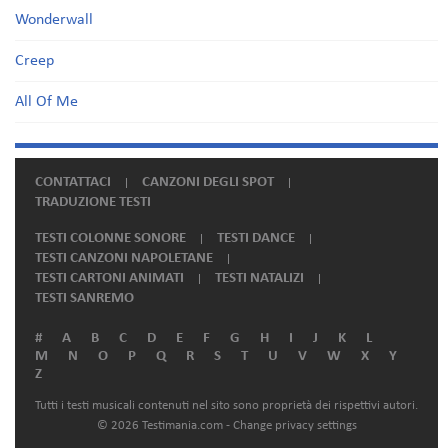
Wonderwall
Creep
All Of Me
CONTATTACI
CANZONI DEGLI SPOT
TRADUZIONE TESTI
TESTI COLONNE SONORE
TESTI DANCE
TESTI CANZONI NAPOLETANE
TESTI CARTONI ANIMATI
TESTI NATALIZI
TESTI SANREMO
#
A
B
C
D
E
F
G
H
I
J
K
L
M
N
O
P
Q
R
S
T
U
V
W
X
Y
Z
Tutti i testi musicali contenuti nel sito sono proprietà dei rispettivi autori.
© 2026 Testimania.com -
Change privacy settings