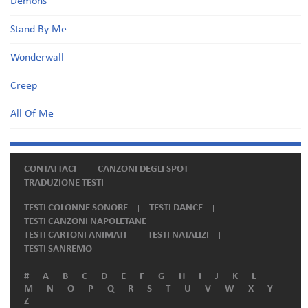
Demons
Stand By Me
Wonderwall
Creep
All Of Me
CONTATTACI
CANZONI DEGLI SPOT
TRADUZIONE TESTI
TESTI COLONNE SONORE
TESTI DANCE
TESTI CANZONI NAPOLETANE
TESTI CARTONI ANIMATI
TESTI NATALIZI
TESTI SANREMO
#
A
B
C
D
E
F
G
H
I
J
K
L
M
N
O
P
Q
R
S
T
U
V
W
X
Y
Z